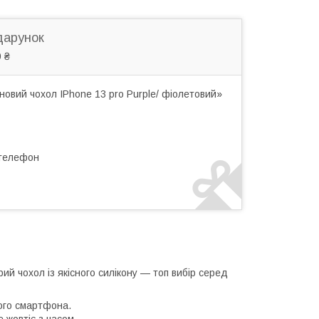
дарунок
 ₴
овий чохол IPhone 13 pro Purple/ фіолетовий»
 телефон
й чохол із якісного силікону — топ вибір серед
ого смартфона.