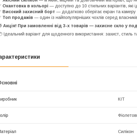
✅
Якісний силікон
— м’який, міцний та довговічний матеріал, що не
✅
Окантовка в кольорі
— доступно до 10 стильних варіантів, які і
✅
Високий захисний борт
— додатково оберігає екран та камеру
✅
Топ продажів
— один із найпопулярніших чохлів серед власників
🎁
Акція! При замовленні від 3-х товарів — захисне скло у п
 Ідеальний варіант для щоденного використання: захист, стиль т
арактеристики
Основні
иробник
КІТ
олір
Фіолетов
атеріал
Силікон