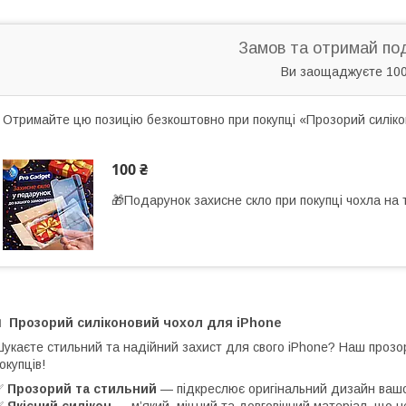
Замов та отримай по
Ви заощаджуєте 100
Отримайте цю позицію безкоштовно при покупці «Прозорий силікон
100 ₴
🎁Подарунок захисне скло при покупці чохла на
📱
Прозорий силіконовий чохол для iPhone
укаєте стильний та надійний захист для свого iPhone? Наш прозори
окупців!
✅
Прозорий та стильний
— підкреслює оригінальний дизайн ваш