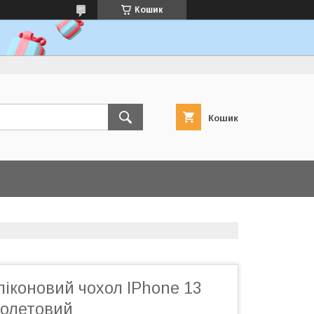
Кошик
Кошик
іконовий чохол IPhone 13
фіолетовий