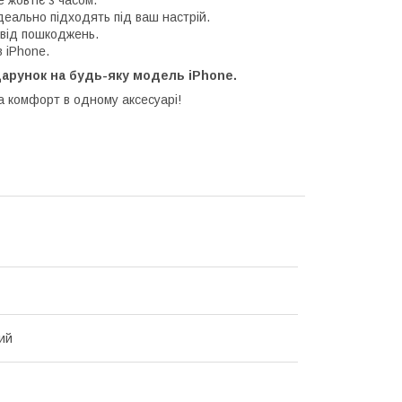
 жовтіє з часом.
деально підходять під ваш настрій.
 від пошкоджень.
 iPhone.
одарунок на будь-яку модель iPhone.
а комфорт в одному аксесуарі!
ий