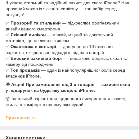
Шукаєте стильний та надійний захист для свого iPhone? Наш
прозорий чохол із якісного силікону — топ вибір серед
покупців!
✅
Прозорий та стильний
— підкреслює оригінальний
дизайн вашого смартфона.
✅
Якісний силікон
— м’який, міцний та довговічний
матеріал, що не жовтіє з часом.
✅
Окантовка в кольорі
— доступно до 10 стильних
варіантів, які ідеально підходять під ваш настрій.
✅
Високий захисний борт
— додатково оберігає екран та
камеру від пошкоджень.
✅
Топ продажів
— один із найпопулярніших чохлів серед
власників iPhone.
🎁
Акція! При замовленні від 3-х товарів — захисне скло
у подарунок на будь-яку модель iPhone.
📦 Ідеальний варіант для щоденного використання: захист,
стиль та комфорт в одному аксесуарі!
Приховати
Характеристики