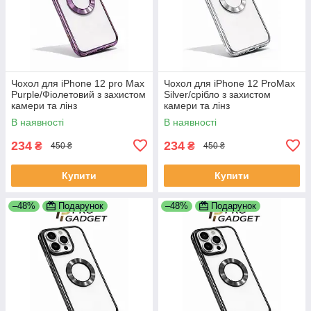
Чохол для iPhone 12 pro Max
Чохол для iPhone 12 ProMax
Purple/Фіолетовий з захистом
Silver/срібло з захистом
камери та лінз
камери та лінз
В наявності
В наявності
234
234
₴
₴
450 ₴
450 ₴
Купити
Купити
–48%
Подарунок
–48%
Подарунок