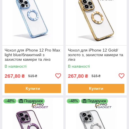
Чохол для iPhone 12 Pro Max
Чохол для iPhone 12 Gold/
light blue/блакитний з
золото з, захистом камери та
захистом камери та лінз
лінз
В наявності
В наявності
267,80
267,80
₴
₴
515 ₴
515 ₴
Купити
Купити
–48%
Подарунок
–48%
Подарунок