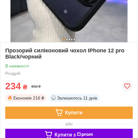
Прозорий силіконовий чохол IPhone 12 pro
Black/чорний
В наявності
Роздріб
234
₴
450 ₴
Економія
216 ₴
Залишилось
11 днів
Купити
або
Купити з