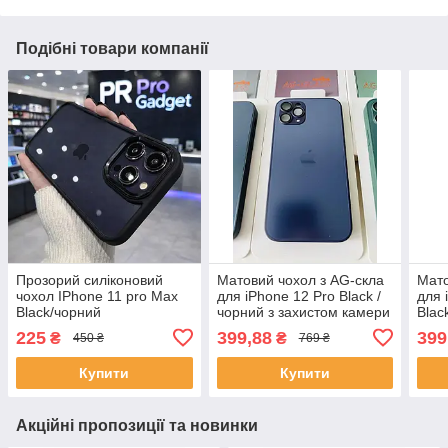
Подібні товари компанії
Прозорий силіконовий
Матовий чохол з AG-скла
Мато
чохол IPhone 11 pro Max
для iPhone 12 Pro Black /
для 
Black/чорний
чорний з захистом камери
Blac
| Проти відбитків | TPU +
каме
225
399,88
399
₴
₴
450 ₴
769 ₴
загартоване скло
TPU 
Купити
Купити
Акційні пропозиції та новинки