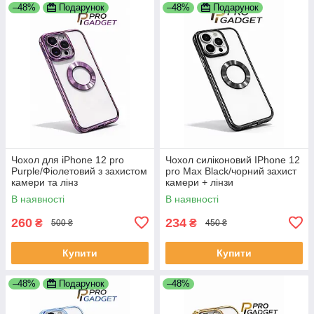
–48%
Подарунок
–48%
Подарунок
Чохол для iPhone 12 pro
Чохол силіконовий IPhone 12
Purple/Фіолетовий з захистом
pro Max Black/чорний захист
камери та лінз
камери + лінзи
В наявності
В наявності
260
234
₴
₴
500 ₴
450 ₴
Купити
Купити
–48%
Подарунок
–48%