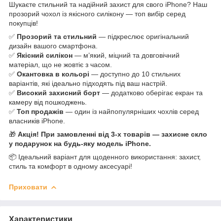
Шукаєте стильний та надійний захист для свого iPhone? Наш
прозорий чохол із якісного силікону — топ вибір серед
покупців!
✅
Прозорий та стильний
— підкреслює оригінальний
дизайн вашого смартфона.
✅
Якісний силікон
— м’який, міцний та довговічний
матеріал, що не жовтіє з часом.
✅
Окантовка в кольорі
— доступно до 10 стильних
варіантів, які ідеально підходять під ваш настрій.
✅
Високий захисний борт
— додатково оберігає екран та
камеру від пошкоджень.
✅
Топ продажів
— один із найпопулярніших чохлів серед
власників iPhone.
🎁
Акція! При замовленні від 3-х товарів — захисне скло
у подарунок на будь-яку модель iPhone.
📦 Ідеальний варіант для щоденного використання: захист,
стиль та комфорт в одному аксесуарі!
Приховати
Характеристики