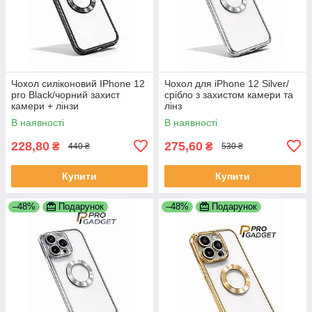
Чохол силіконовий IPhone 12
Чохол для iPhone 12 Silver/
pro Black/чорний захист
срібло з захистом камери та
камери + лінзи
лінз
В наявності
В наявності
228,80
275,60
₴
₴
440 ₴
530 ₴
Купити
Купити
–48%
Подарунок
–48%
Подарунок