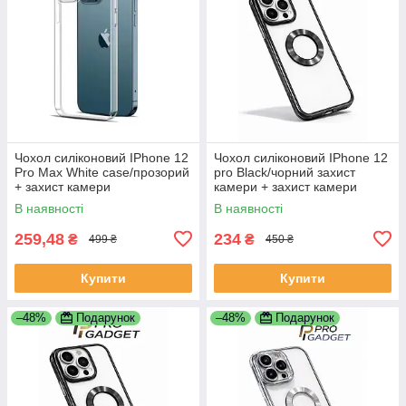
Чохол силіконовий IPhone 12
Чохол силіконовий IPhone 12
Pro Max White case/прозорий
pro Black/чорний захист
+ захист камери
камери + захист камери
В наявності
В наявності
259,48
234
₴
₴
499 ₴
450 ₴
Купити
Купити
–48%
Подарунок
–48%
Подарунок