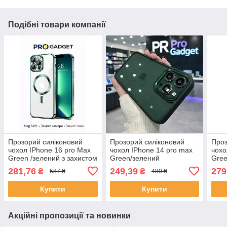
Подібні товари компанії
Прозорий силіконовий
Прозорий силіконовий
Проз
чохол IPhone 16 pro Max
чохол IPhone 14 pro max
чохо
Green /зелений з захистом
Green/зелений
Gree
камери та лінз
каме
281,76
249,39
279
₴
₴
587 ₴
489 ₴
Купити
Купити
Акційні пропозиції та новинки