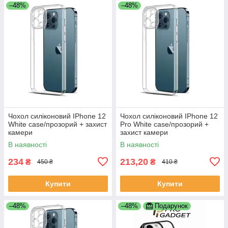
–48%
–48%
Чохол силіконовий IPhone 12
Чохол силіконовий IPhone 12
White case/прозорий + захист
Pro White case/прозорий +
камери
захист камери
В наявності
В наявності
234
213,20
₴
₴
450 ₴
410 ₴
Купити
Купити
–48%
–48%
Подарунок