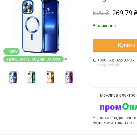
269,79 
529 ₴
В наявності
Купити
–49%
Залишилось
0
0
днів
0
0
0
0
0
0
+380 (50) 022-83-85
Владислав
У компанії підключені
будь-який товар не п