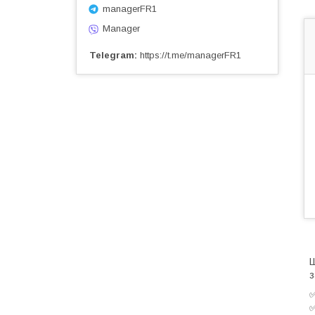
managerFR1
Manager
Telegram
https://t.me/managerFR1
Ш
з