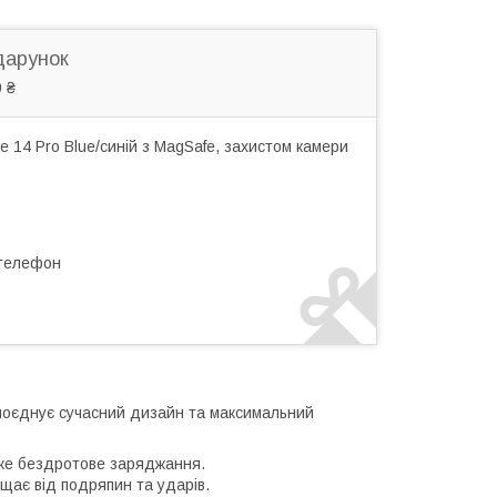
дарунок
 ₴
 14 Pro Blue/синій з MagSafe, захистом камери
 телефон
 поєднує сучасний дизайн та максимальний
ке бездротове заряджання.
ає від подряпин та ударів.