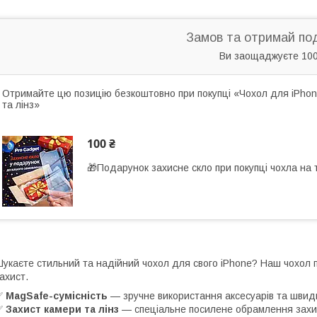
Замов та отримай по
Ви заощаджуєте 100
Отримайте цю позицію безкоштовно при покупці «Чохол для iPhone
та лінз»
100 ₴
🎁Подарунок захисне скло при покупці чохла на
укаєте стильний та надійний чохол для свого iPhone? Наш чохол
ахист.
✅
MagSafe-сумісність
— зручне використання аксесуарів та швид
✅
Захист камери та лінз
— спеціальне посилене обрамлення захищ