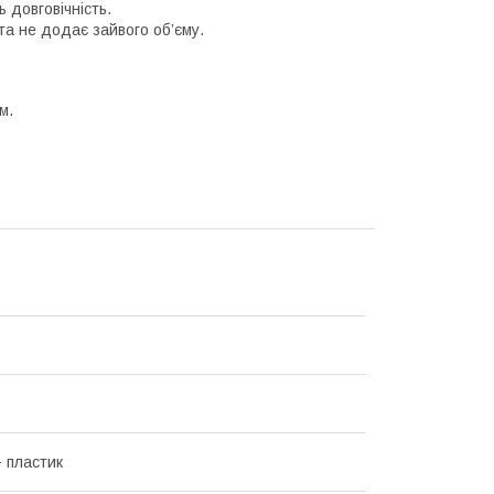
 довговічність.
а не додає зайвого об’єму.
м.
+ пластик