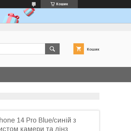
Кошик
Кошик
hone 14 Pro Blue/синій з
истом камери та лінз