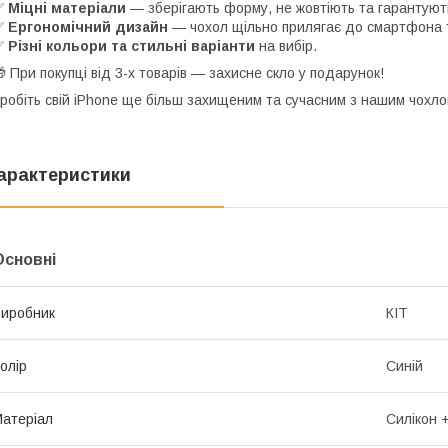
✅
Міцні матеріали
— зберігають форму, не жовтіють та гарантують
✅
Ергономічний дизайн
— чохол щільно прилягає до смартфона т
✅
Різні кольори та стильні варіанти
на вибір.
 При покупці від 3-х товарів — захисне скло у подарунок!
робіть свій iPhone ще більш захищеним та сучасним з нашим чохло
арактеристики
Основні
иробник
КІТ
олір
Синій
атеріал
Силікон 