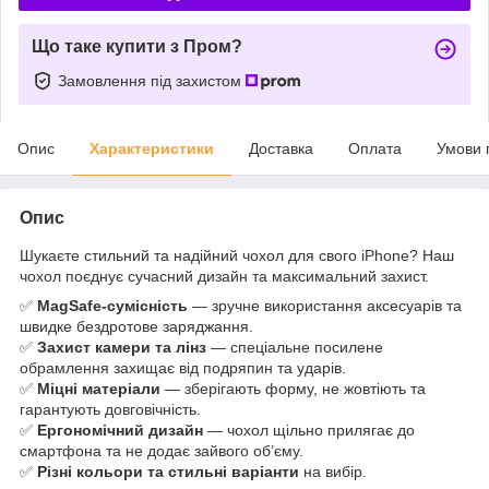
Що таке купити з Пром?
Замовлення під захистом
Опис
Характеристики
Доставка
Оплата
Умови 
Опис
Шукаєте стильний та надійний чохол для свого iPhone? Наш
чохол поєднує сучасний дизайн та максимальний захист.
✅
MagSafe-сумісність
— зручне використання аксесуарів та
швидке бездротове заряджання.
✅
Захист камери та лінз
— спеціальне посилене
обрамлення захищає від подряпин та ударів.
✅
Міцні матеріали
— зберігають форму, не жовтіють та
гарантують довговічність.
✅
Ергономічний дизайн
— чохол щільно прилягає до
смартфона та не додає зайвого об’єму.
✅
Різні кольори та стильні варіанти
на вибір.