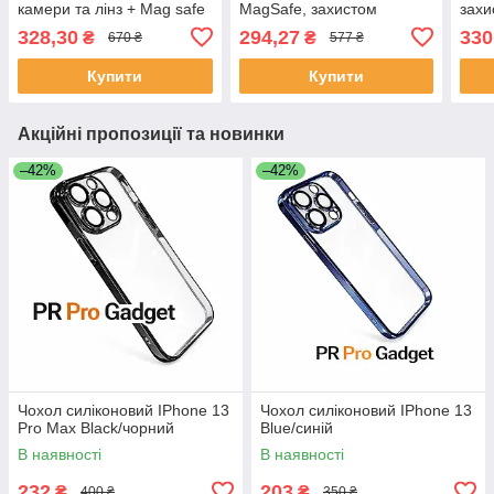
камери та лінз + Mag safe
MagSafe, захистом
захи
камери та лінз
328,30
294,27
330
₴
₴
670 ₴
577 ₴
Купити
Купити
Акційні пропозиції та новинки
–42%
–42%
Чохол силіконовий IPhone 13
Чохол силіконовий IPhone 13
Pro Max Black/чорний
Blue/синій
В наявності
В наявності
232
203
₴
₴
400 ₴
350 ₴