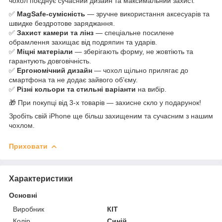
чохол поєднує сучасний дизайн та максимальний захист.
✅
MagSafe-сумісність
— зручне використання аксесуарів та
швидке бездротове заряджання.
✅
Захист камери та лінз
— спеціальне посилене
обрамлення захищає від подряпин та ударів.
✅
Міцні матеріали
— зберігають форму, не жовтіють та
гарантують довговічність.
✅
Ергономічний дизайн
— чохол щільно прилягає до
смартфона та не додає зайвого об’єму.
✅
Різні кольори та стильні варіанти
на вибір.
🎁 При покупці від 3-х товарів — захисне скло у подарунок!
Зробіть свій iPhone ще більш захищеним та сучасним з нашим
чохлом.
Приховати
Характеристики
Основні
Виробник
КІТ
Колір
Синій