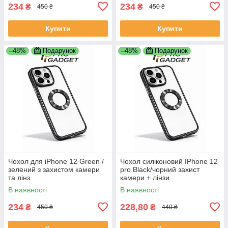
234
234
₴
₴
450 ₴
450 ₴
Купити
Купити
–48%
Подарунок
–48%
Подарунок
Чохол для iPhone 12 Green /
Чохол силіконовий IPhone 12
зелений з захистом камери
pro Black/чорний захист
та лінз
камери + лінзи
В наявності
В наявності
234
228,80
₴
₴
450 ₴
440 ₴