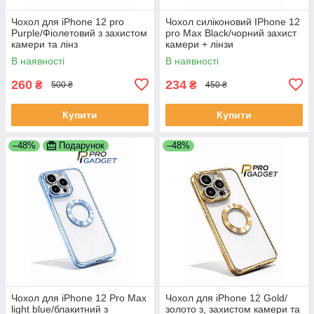
Чохол для iPhone 12 pro
Чохол силіконовий IPhone 12
Purple/Фіолетовий з захистом
pro Max Black/чорний захист
камери та лінз
камери + лінзи
В наявності
В наявності
260
234
₴
₴
500 ₴
450 ₴
Купити
Купити
–48%
Подарунок
–48%
Чохол для iPhone 12 Pro Max
Чохол для iPhone 12 Gold/
light blue/блакитний з
золото з, захистом камери та