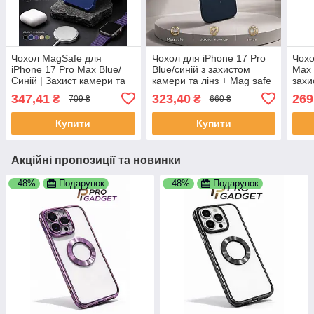
Чохол MagSafe для
Чохол для iPhone 17 Pro
Чохо
iPhone 17 Pro Max Blue/
Blue/синій з захистом
Max 
Синій | Захист камери та
камери та лінз + Mag safe
захи
лінз | Протиударний
347,41
323,40
269
₴
₴
709 ₴
660 ₴
Premium Case
Купити
Купити
Акційні пропозиції та новинки
–48%
Подарунок
–48%
Подарунок