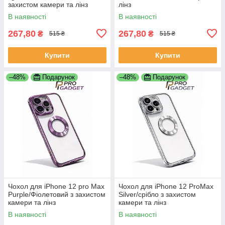
захистом камери та лінз
лінз
В наявності
В наявності
267,80
267,80
₴
₴
515 ₴
515 ₴
Купити
Купити
–48%
Подарунок
–48%
Подарунок
Чохол для iPhone 12 pro Max
Чохол для iPhone 12 ProMax
Purple/Фіолетовий з захистом
Silver/срібло з захистом
камери та лінз
камери та лінз
В наявності
В наявності