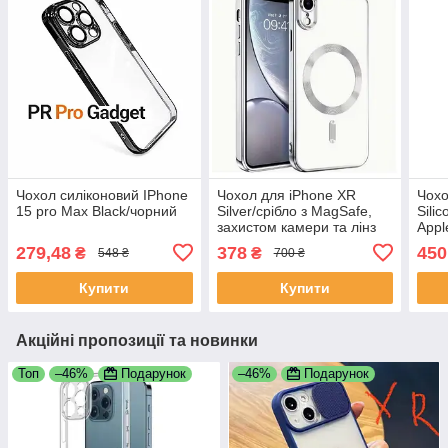
Чохол силіконовий IPhone
Чохол для iPhone XR
Чохо
15 pro Max Black/чорний
Silver/срібло з MagSafe,
Sili
захистом камери та лінз
Appl
прот
279,48
378
450
₴
₴
548 ₴
700 ₴
силі
Купити
Купити
Акційні пропозиції та новинки
Топ
–46%
Подарунок
–46%
Подарунок