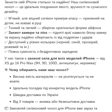
Захисти свій iPhone стильно та надійно! Наш силіконовий
чохол — це ідеальне поєднання якості, зручності та сучасного
дизайну.
✅ М’який, але міцний силікон преміум-класу — приємний на
дотик, не ковзає в руці
✅ Тонкий та легкий — зберігає оригінальні форми айфона
✅
Захист камери та лінз
— підняті краї навколо блоку камер
та екрану надійно оберігають їх від подряпин і ударів
✅ Доступний у різних кольорах (чорний, синій, прозорий,
рожевий та ін.)
✅ Повна сумісність з бездротовою зарядкою
У нас також є
захисні скла для всіх моделей iPhone
— від
XS до 16 Pro Max (9H, 9D, 100D, антишпигун, кераміка).
🎯
Чому обирають саме наш чохол?
Висока якість матеріалів — не розтягується та не
жовтіє
Ідеальна посадка під конкретну модель iPhone
Швидка доставка по Україні
Від 3 товарів — знижка або безкоштовна доставка
📦 Замовляй силіконовий чохол для iPhone вже зараз та