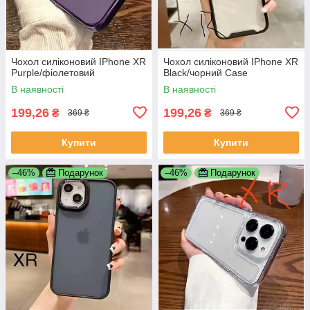
Чохол силіконовий IPhone XR
Чохол силіконовий IPhone XR
Purple/фіолетовий
Black/чорний Case
В наявності
В наявності
199,26
199,26
₴
₴
369 ₴
369 ₴
Купити
Купити
–46%
Подарунок
–46%
Подарунок