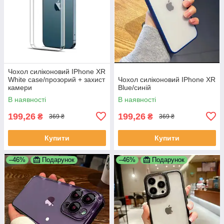
Чохол силіконовий IPhone XR
White case/прозорий + захист
Чохол силіконовий IPhone XR
камери
Blue/синій
В наявності
В наявності
199,26
199,26
₴
₴
369 ₴
369 ₴
Купити
Купити
–46%
Подарунок
–46%
Подарунок