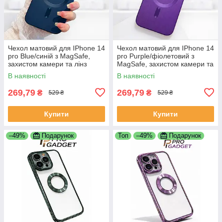
Чехол матовий для IPhone 14
Чехол матовий для IPhone 14
pro Blue/синій з MagSafe,
pro Purple/фіолетовий з
захистом камери та лінз
MagSafe, захистом камери та
лінз
В наявності
В наявності
269,79
269,79
₴
₴
529 ₴
529 ₴
Купити
Купити
–49%
Подарунок
Топ
–49%
Подарунок