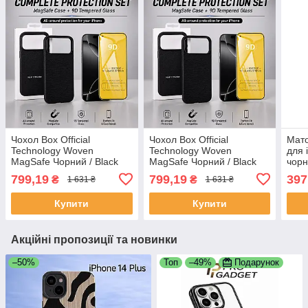
Чохол Box Official
Чохол Box Official
Мато
Technology Woven
Technology Woven
для 
MagSafe Чорний / Black
MagSafe Чорний / Black
чорн
для iPhone 17 Pro Max +
для iPhone 17 Pro +
| Пр
799,19
799,19
397
₴
₴
1 631 ₴
1 631 ₴
Захисне скло 9D |
Захисне скло 9D |
зага
Комплект захисту
Комплект захисту
Купити
Купити
Акційні пропозиції та новинки
–50%
Топ
–49%
Подарунок