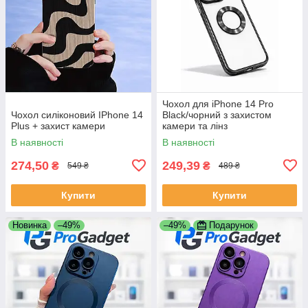
Чохол для iPhone 14 Pro
Чохол силіконовий IPhone 14
Black/чорний з захистом
Plus + захист камери
камери та лінз
В наявності
В наявності
274,50
249,39
₴
₴
549 ₴
489 ₴
Купити
Купити
Новинка
–49%
–49%
Подарунок