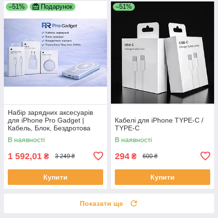
–51%
Подарунок
–51%
Набір зарядних аксесуарів
для iPhone Pro Gadget |
Кабелі для iPhone TYPE-C /
Кабель, Блок, Бездротова
TYPE-C
зарядка, Power Bank
В наявності
В наявності
MagSafe 5000 mAh
1 592,01
294
₴
₴
3 249 ₴
600 ₴
Купити
Купити
Показати ще