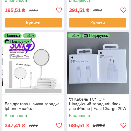
В наявності
В наявності
195,51
391,51
₴
₴
399 ₴
799 ₴
Купити
Купити
Новинка
–51%
–51%
Подарунок
Подарунок
🔌 Кабель ТС/ТС +
Без дротова швидка зарядка
Швидкісний зарядний блок
Iphone + кабель
для iPhone | Fast Charge 20W
В наявності
В наявності
347,41
685,51
₴
₴
709 ₴
1 399 ₴