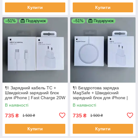
Купити
Купити
–51%
Подарунок
–51%
Подарунок
🔌 Зарядний кабель ТС +
🔌 Бездротова зарядка
Швидкісний зарядний блок
MagSafe + Швидкісний
для iPhone | Fast Charge 20W
зарядний блок для iPhone |
Fast Charge
В наявності
В наявності
735
735
₴
₴
1 500 ₴
1 500 ₴
Купити
Купити