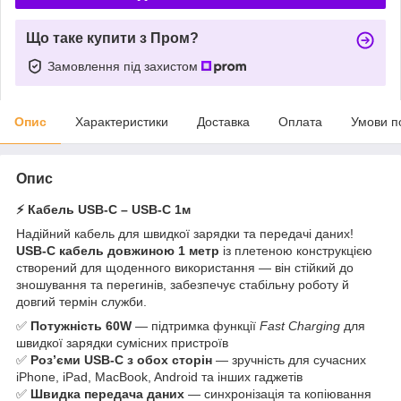
Що таке купити з Пром?
Замовлення під захистом
Опис
Характеристики
Доставка
Оплата
Умови п
Опис
⚡ Кабель USB-C – USB-C 1м
Надійний кабель для швидкої зарядки та передачі даних!
USB-C кабель довжиною 1 метр
із плетеною конструкцією
створений для щоденного використання — він стійкий до
зношування та перегинів, забезпечує стабільну роботу й
довгий термін служби.
✅
Потужність 60W
— підтримка функції
Fast Charging
для
швидкої зарядки сумісних пристроїв
✅
Роз’єми USB-C з обох сторін
— зручність для сучасних
iPhone, iPad, MacBook, Android та інших гаджетів
✅
Швидка передача даних
— синхронізація та копіювання