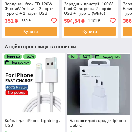
Зарядний блок PD 120W
Зарядний пристрій 160W
Заря
Жовтий/ Yellow— 2 порти
Fast Charger на 7 портів
Біли
Type-C + 2 порти USB |
USB + Type-C (White)
Type
Швидка зарядка QC 3.0
EU/US – Швидка зарядка
Швид
351
594,54
366
₴
₴
650 ₴
1 101 ₴
для iPhone, Samsung,
PD для Xiaomi, iPhone,
для 
Xiaomi, Huawei
Samsung, POCO
Xiao
Купити
Купити
Акційні пропозиції та новинки
Новинка
–51%
Топ
–51%
Подарунок
Подарунок
Кабелі для iPhone Lightning /
Блок швидкої зарядки Iphone
USB
USB-C