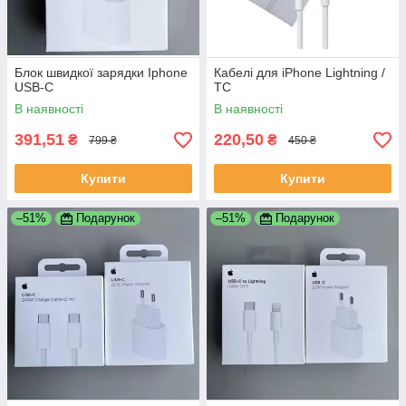
Блок швидкої зарядки Iphone
Кабелі для iPhone Lightning /
USB-C
TC
В наявності
В наявності
391,51
220,50
₴
₴
799 ₴
450 ₴
Купити
Купити
–51%
Подарунок
–51%
Подарунок