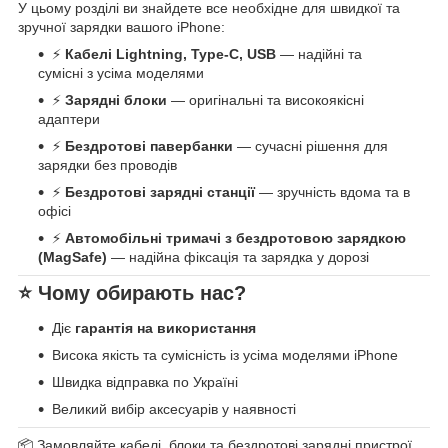
У цьому розділі ви знайдете все необхідне для швидкої та
зручної зарядки вашого iPhone:
⚡
Кабелі Lightning, Type-C, USB
— надійні та
сумісні з усіма моделями
⚡
Зарядні блоки
— оригінальні та високоякісні
адаптери
⚡
Бездротові павербанки
— сучасні рішення для
зарядки без проводів
⚡
Бездротові зарядні станції
— зручність вдома та в
офісі
⚡
Автомобільні тримачі з бездротовою зарядкою
(MagSafe)
— надійна фіксація та зарядка у дорозі
⭐ Чому обирають нас?
Діє
гарантія на використання
Висока якість та сумісність із усіма моделями iPhone
Швидка відправка по Україні
Великий вибір аксесуарів у наявності
📦 Замовляйте кабелі, блоки та бездротові зарядні пристрої