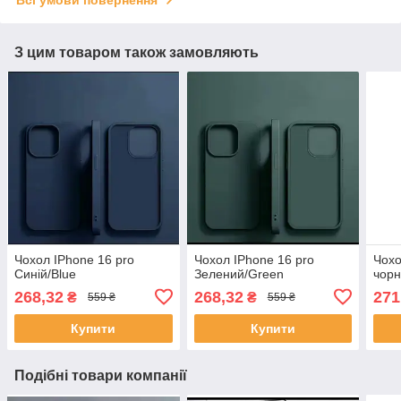
Всі умови повернення
З цим товаром також замовляють
Чохол IPhone 16 pro
Чохол IPhone 16 pro
Чохо
Синій/Blue
Зелений/Green
чор
268,32
268,32
271
₴
₴
559 ₴
559 ₴
Купити
Купити
Подібні товари компанії