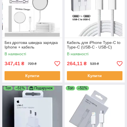
Без дротова швидка зарядка
Кабель для iPhone Type-C to
Iphone + кабель
Type-C (USB-C - USB-C)
В наявності
В наявності
347,41
264,11
₴
₴
709 ₴
539 ₴
Купити
Купити
Топ
–51%
Подарунок
Топ
–51%