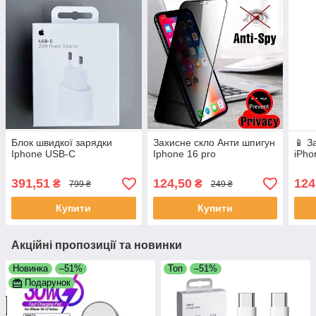
Блок швидкої зарядки
Захисне скло Анти шпигун
📱 З
Iphone USB-C
Iphone 16 pro
iPho
391,51
124,50
124
₴
₴
799 ₴
249 ₴
Купити
Купити
Акційні пропозиції та новинки
Новинка
–51%
Топ
–51%
Подарунок