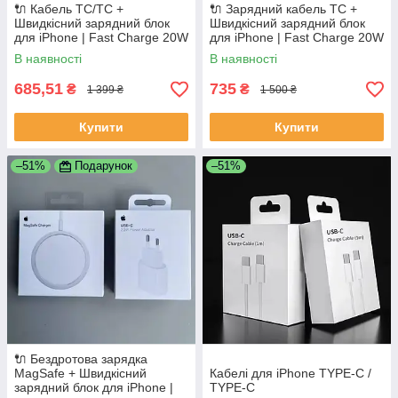
🔌 Кабель ТС/ТС +
🔌 Зарядний кабель ТС +
Швидкісний зарядний блок
Швидкісний зарядний блок
для iPhone | Fast Charge 20W
для iPhone | Fast Charge 20W
В наявності
В наявності
685,51
735
₴
₴
1 399 ₴
1 500 ₴
Купити
Купити
–51%
Подарунок
–51%
🔌 Бездротова зарядка
MagSafe + Швидкісний
Кабелі для iPhone TYPE-C /
зарядний блок для iPhone |
TYPE-C